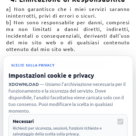
a] Non garantisco che i miei servizi saranno
ininterrotti, privi di errori o sicuri.
b] Non sono responsabile per danni, compresi
ma non limitati a danni diretti, indiretti,
incidentali o consequenziali, derivanti dall'uso
del mio sito web o di qualsiasi contenuto
ottenuto dal mio sito web.
5. Modifica dei Termini
SCELTE SULLA PRIVACY
Mi riservo il diritto di aggiornare o modificare
Impostazioni cookie e privacy
questi termini di utilizzo in qualsiasi momento
XDOWNLOAD
— Usiamo l’archiviazione necessaria per il
senza preavviso. Qualsiasi modifica avrà
funzionamento e la sicurezza del servizio. Dove
effetto immediato al momento della
disponibile, l’analisi facoltativa viene caricata solo con il
pubblicazione sul sito web. L'uso continuato
tuo consenso. Puoi modificare la scelta in qualsiasi
dei miei servizi dopo la pubblicazione delle
momento.
modifiche costituisce la sua accettazione dei
termini di utilizzo aggiornati.
Necessari
Richiesti per sicurezza, sessioni, funzioni richieste e
salvataggio della scelta sulla privacy.